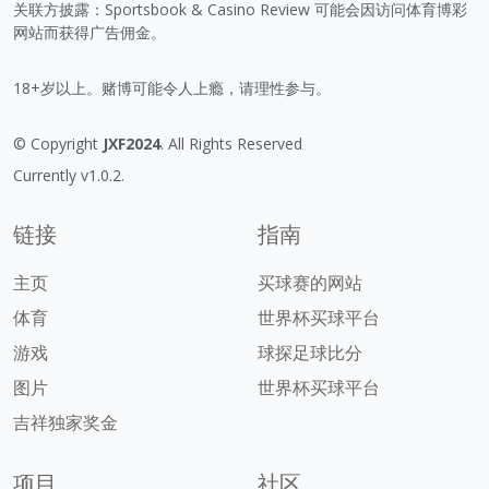
关联方披露：Sportsbook & Casino Review 可能会因访问体育博彩
网站而获得广告佣金。
18+岁以上。赌博可能令人上瘾，请理性参与。
© Copyright
JXF2024
. All Rights Reserved
Currently v1.0.2.
链接
指南
主页
买球赛的网站
体育
世界杯买球平台
游戏
球探足球比分
图片
世界杯买球平台
吉祥独家奖金
项目
社区