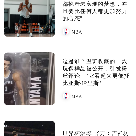
都抱着未实现的梦想，并
且要比任何人都更加努力
的心态”
NBA
这是谁？温班收藏的一款
玩偶样品被公开，引发粉
丝评论：“它看起来更像托
比亚斯·哈里斯”
NBA
世界杯滚球 官方：吉祥坊