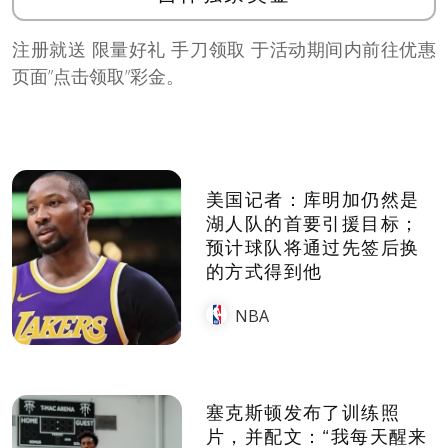
注册就送 限量好礼 手刀领取 于活动期间内前往优惠
页面”点击领取”彩金。
美国记者：库明加仍然是
湖人队的首要引援目标；
预计球队将通过先签后换
的方式得到他
NBA
塞克斯顿发布了训练照
片，并配文：“我每天醒来