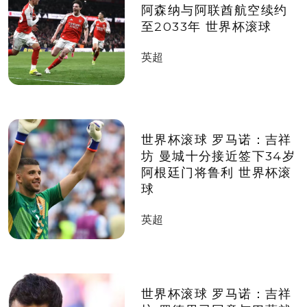
阿森纳与阿联酋航空续约
至2033年 世界杯滚球
英超
世界杯滚球 罗马诺：吉祥
坊 曼城十分接近签下34岁
阿根廷门将鲁利 世界杯滚
球
英超
世界杯滚球 罗马诺：吉祥