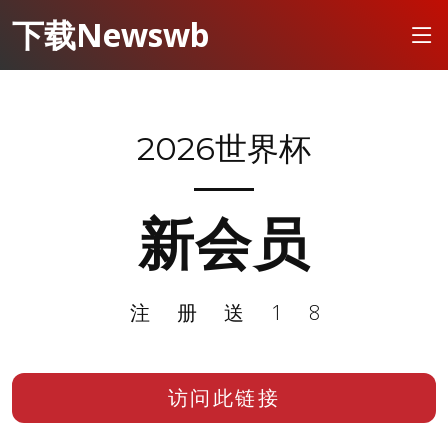
下载Newswb
2026世界杯
新会员
注册送18
访问此链接