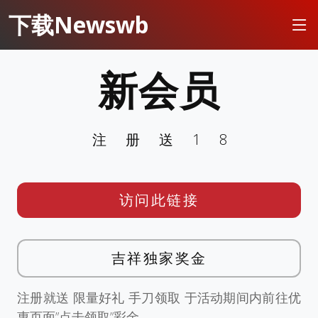
下载Newswb
新会员
注册送18
访问此链接
吉祥独家奖金
注册就送 限量好礼 手刀领取 于活动期间内前往优
惠页面”点击领取”彩金。