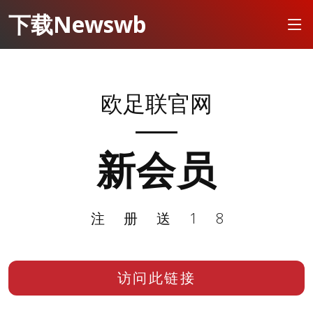
下载Newswb
欧足联官网
新会员
注册送18
访问此链接