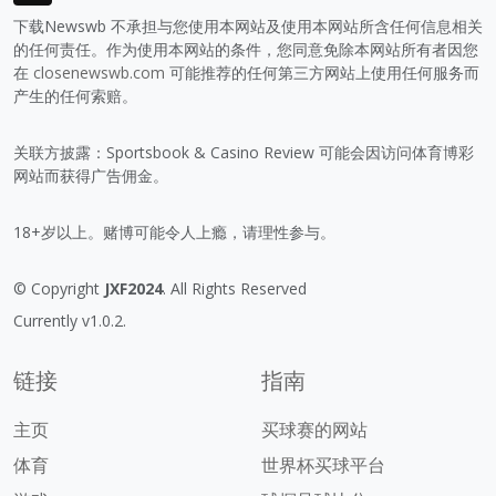
下载Newswb 不承担与您使用本网站及使用本网站所含任何信息相关
的任何责任。作为使用本网站的条件，您同意免除本网站所有者因您
在
closenewswb.com
可能推荐的任何第三方网站上使用任何服务而
产生的任何索赔。
关联方披露：Sportsbook & Casino Review 可能会因访问体育博彩
网站而获得广告佣金。
18+岁以上。赌博可能令人上瘾，请理性参与。
© Copyright
JXF2024
. All Rights Reserved
Currently v1.0.2.
链接
指南
主页
买球赛的网站
体育
世界杯买球平台