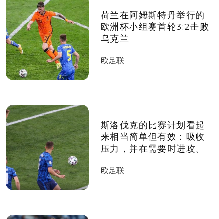
荷兰在阿姆斯特丹举行的
欧洲杯小组赛首轮3:2击败
乌克兰
欧足联
斯洛伐克的比赛计划看起
来相当简单但有效：吸收
压力，并在需要时进攻。
欧足联