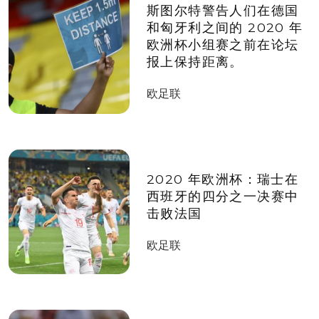
斯图尔特警告人们在德国
和匈牙利之间的 2020 年
欧洲杯小组赛之前在论坛
报上保持距离。
欧足联
2020 年欧洲杯：瑞士在
西班牙的四分之一决赛中
击败法国
欧足联