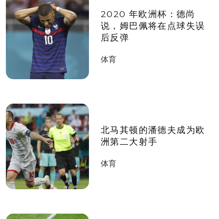
2020 年欧洲杯：德尚
说，姆巴佩将在点球失误
后反弹
体育
北马其顿的潘德夫成为欧
洲第二大射手
体育