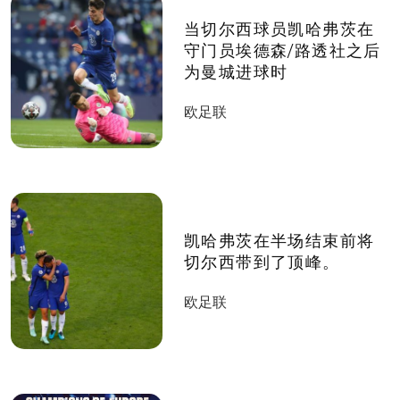
当切尔西球员凯哈弗茨在
守门员埃德森/路透社之后
为曼城进球时
欧足联
凯哈弗茨在半场结束前将
切尔西带到了顶峰。
欧足联