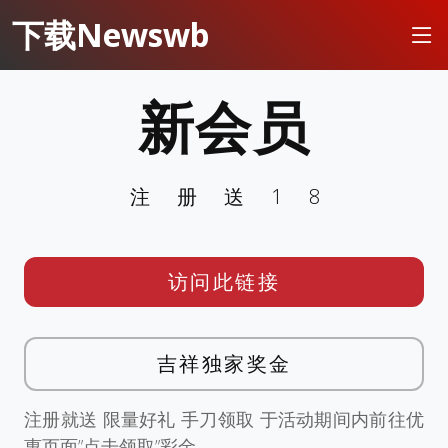
下载Newswb
新会员
注册送18
访问此链接
吉祥独家奖金
注册就送 限量好礼 手刀领取 于活动期间内前往优
惠页面”点击领取”彩金。