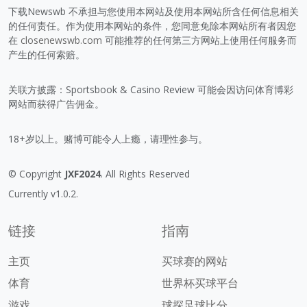
下载Newswb 不承担与您使用本网站及使用本网站所含任何信息相关
的任何责任。作为使用本网站的条件，您同意免除本网站所有者因您
在
closenewswb.com
可能推荐的任何第三方网站上使用任何服务而
产生的任何索赔。
关联方披露：Sportsbook & Casino Review 可能会因访问体育博彩
网站而获得广告佣金。
18+岁以上。赌博可能令人上瘾，请理性参与。
© Copyright
JXF2024
. All Rights Reserved
Currently v1.0.2.
链接
指南
主页
买球赛的网站
体育
世界杯买球平台
游戏
球探足球比分