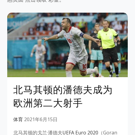
北马其顿的潘德夫成为
欧洲第二大射手
体育
2021年6月15日
北马其顿的戈兰·潘德夫
UEFA Euro 2020
（Goran