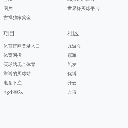
图片
世界杯买球平台
吉祥独家奖金
项目
社区
体育官网登录入口
九游会
体育网投
冠军
买球站现金体育
凯发
靠谱的买球站
优博
电竞下注
开云
pg小游戏
万博