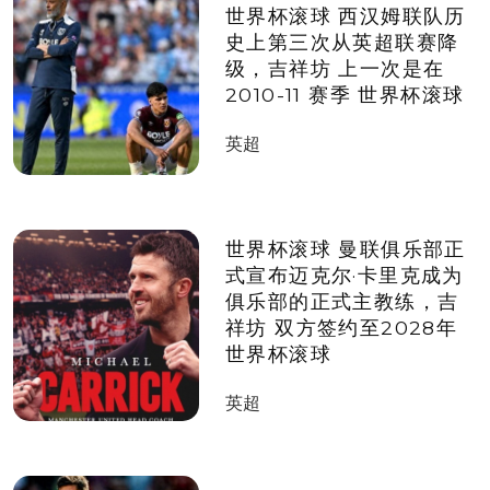
世界杯滚球 西汉姆联队历
史上第三次从英超联赛降
级，吉祥坊 上一次是在
2010-11 赛季 世界杯滚球
英超
世界杯滚球 曼联俱乐部正
式宣布迈克尔·卡里克成为
俱乐部的正式主教练，吉
祥坊 双方签约至2028年
世界杯滚球
英超