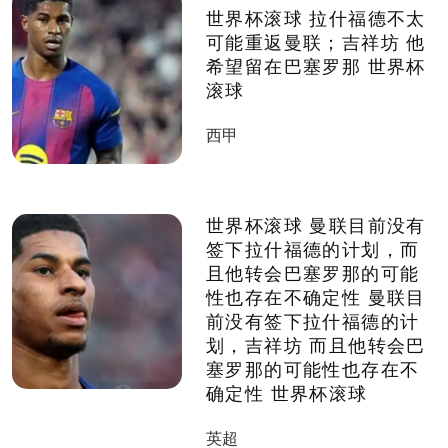
世界杯滚球 拉什福德不太
可能重返曼联；吉祥坊 他
希望留在巴塞罗那 世界杯
滚球
西甲
世界杯滚球 曼联目前没有
签下拉什福德的计划，而
且他转会巴塞罗那的可能
性也存在不确定性 曼联目
前没有签下拉什福德的计
划，吉祥坊 而且他转会巴
塞罗那的可能性也存在不
确定性 世界杯滚球
英超