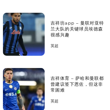
吉祥坊app – 曼联对亚特
兰大队的关键球员埃德森
很感兴趣
英超
吉祥体育 – 萨哈和曼联都
曾建议签下恩佐，但这非
常困难
英超