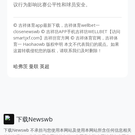
议行为影响比赛公平性和球员安全。
© 吉祥体育app最新下载，吉祥体育wellbet一
closenewswb © 吉祥坊APP手机吉祥坊WELLBET【访问
smartjxf.com】吉祥坊官方网 © 吉祥体育官网，吉祥体
育一 Haohaowb 版权申明 本文不代表我们的观点。如果
这篇转载侵犯您的版权，请联系我们及时删除！
哈弗茨
曼联
英超
下载Newswb
下载Newswb 不承担与您使用本网站及使用本网站所含任何信息相关