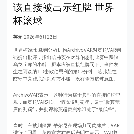
该直接被出示红牌 世界
杯滚球
英超
2026年6月22日
世界杯滚球 裁判分析机构ArchivoVAR对英超VAR判
罚提出批评，指出哈弗茨在对阵伯恩利比赛中踩踏
乌戈丘库的小腿，原本应被直接红牌罚下。事件发
生在阿森纳1-0击败伯恩利的第67分钟，哈弗茨在
防守中亮鞋底踩到对方小腿，没有争抢皮球意图。
ArchivoVAR表示，这种行为属于典型的直接红牌犯
规，而英超VAR对这一情况仅判黄牌，属于“极其荒
唐的判罚”，并批评称英超裁判水准处于“最低谷”。
当时，主裁判保罗-蒂尔尼在现场判罚黄牌后，VAR
进行了回看。英超官方在赛后声明中表示，VAR复