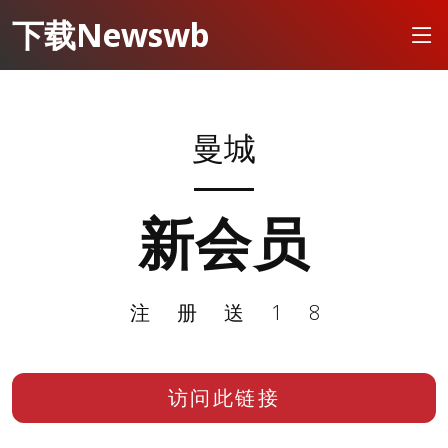
下载Newswb
曼城
新会员
注册送18
访问此链接