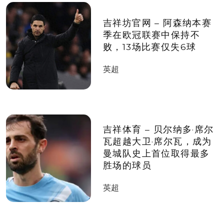
吉祥坊官网 – 阿森纳本赛
季在欧冠联赛中保持不
败，13场比赛仅失6球
英超
吉祥体育 – 贝尔纳多·席尔
瓦超越大卫·席尔瓦，成为
曼城队史上首位取得最多
胜场的球员
英超