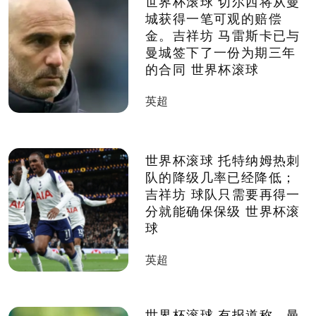
世界杯滚球 切尔西将从曼
城获得一笔可观的赔偿
金。吉祥坊 马雷斯卡已与
曼城签下了一份为期三年
的合同 世界杯滚球
英超
世界杯滚球 托特纳姆热刺
队的降级几率已经降低；
吉祥坊 球队只需要再得一
分就能确保保级 世界杯滚
球
英超
世界杯滚球 有报道称，曼