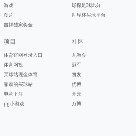
游戏
球探足球比分
图片
世界杯买球平台
吉祥独家奖金
项目
社区
体育官网登录入口
九游会
体育网投
冠军
买球站现金体育
凯发
靠谱的买球站
优博
电竞下注
开云
pg小游戏
万博