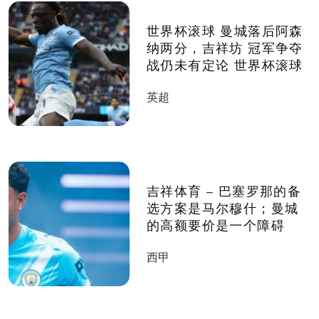
世界杯滚球 曼城落后阿森
纳两分，吉祥坊 冠军争夺
战仍未有定论 世界杯滚球
英超
吉祥体育 – 巴塞罗那的备
选方案是马尔穆什；曼城
的高额要价是一个障碍
西甲