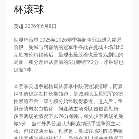
杯滚球
英超
2026年6月8日
世界杯滚球 2025至2026赛季英超争冠战进入终局
阶段，曼城与阿森纳的冠军争夺战在曼城主场3比0
完胜布伦特福德后，呈现出最胶着也最富戏剧性的
局面，积分差距从赛前的5分骤缩至2分，净胜球也
仅差1球。
本赛季英超争冠格局从赛季中段便逐渐清晰，阿森
纳凭借稳定发挥长期领跑，曼城则以卫冕冠军的韧
性紧追不舍，双方积分始终咬得极近。进入后，争
冠形势愈发白热化，阿森纳主场3比0击败富勒姆，
多赛两场的情况下以76分领跑，领先少赛两场的曼
城6分，当时外界普遍认为阿森纳已手握争冠主动
权。但仅仅两天后，也就是，曼城客场对阵埃弗顿
的比赛成为关键转折点，曼城在3比1领先的情况下