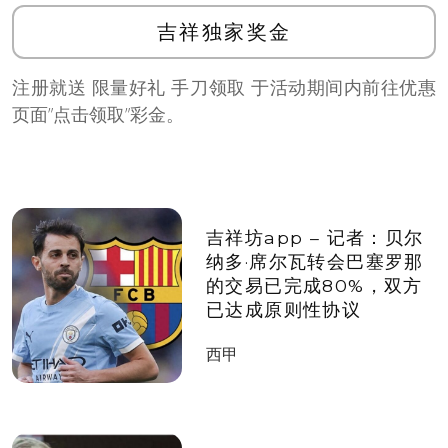
吉祥独家奖金
注册就送 限量好礼 手刀领取 于活动期间内前往优惠
页面”点击领取”彩金。
吉祥坊app – 记者：贝尔
纳多·席尔瓦转会巴塞罗那
的交易已完成80%，双方
已达成原则性协议
西甲