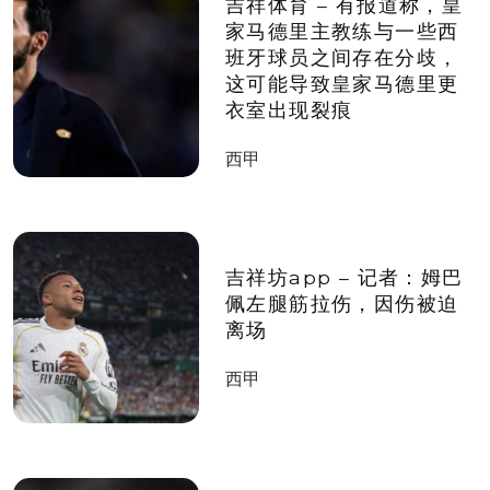
吉祥体育 – 有报道称，皇
家马德里主教练与一些西
班牙球员之间存在分歧，
这可能导致皇家马德里更
衣室出现裂痕
西甲
吉祥坊app – 记者：姆巴
佩左腿筋拉伤，因伤被迫
离场
西甲