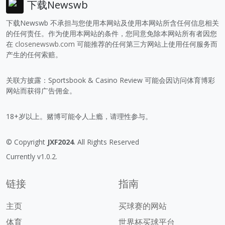
下载Newswb
下载Newswb 不承担与您使用本网站及使用本网站所含任何信息相关
的任何责任。作为使用本网站的条件，您同意免除本网站所有者因您
在
closenewswb.com
可能推荐的任何第三方网站上使用任何服务而
产生的任何索赔。
关联方披露：Sportsbook & Casino Review 可能会因访问体育博彩
网站而获得广告佣金。
18+岁以上。赌博可能令人上瘾，请理性参与。
© Copyright
JXF2024
. All Rights Reserved
Currently v1.0.2.
链接
指南
主页
买球赛的网站
体育
世界杯买球平台