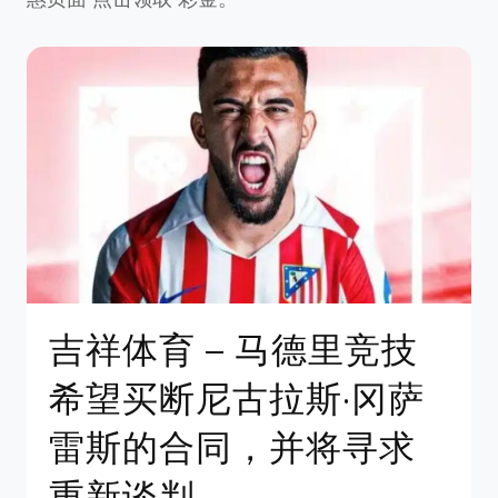
吉祥体育 – 马德里竞技
希望买断尼古拉斯·冈萨
雷斯的合同，并将寻求
重新谈判