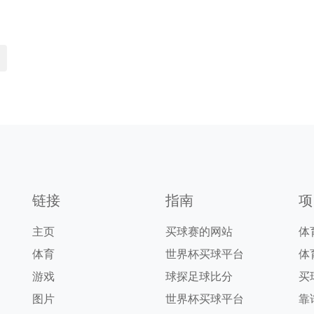
链接
指南
项
主页
买球赛的网站
体
体育
世界杯买球平台
体
游戏
球探足球比分
买
图片
世界杯买球平台
靠