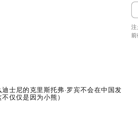
注
前
么迪士尼的克里斯托弗·罗宾不会在中国发
这不仅仅是因为小熊）