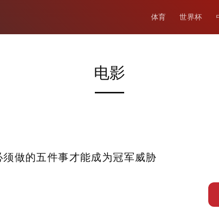
体育
世界杯
电影
必须做的五件事才能成为冠军威胁