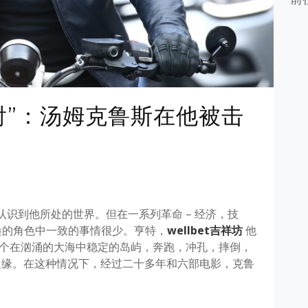
辐射”：汤姆克鲁斯在他被击
难认识到他所处的世界。但在一系列革命 – 经济，技
伊桑的角色中一致的事情很少。亨特，
wellbet吉祥坊
他
nt是一个在汹涌的大海中稳定的岛屿，奔跑，冲孔，摔倒，
边缘。在这种情况下，经过二十多年和六部电影，克鲁