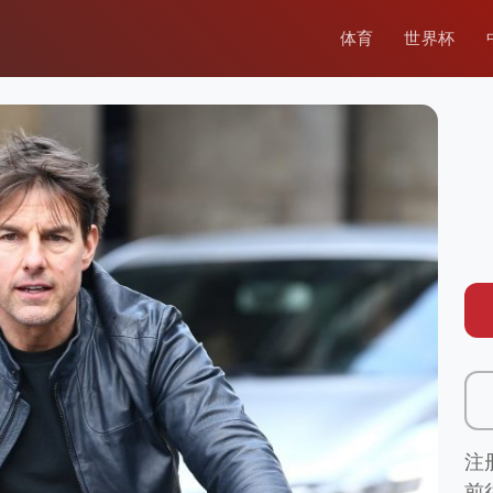
体育
世界杯
注
前