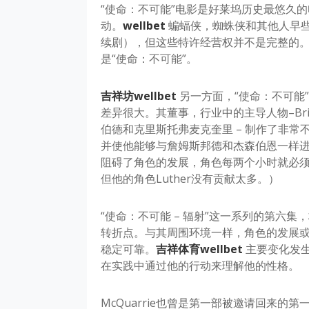
“使命：不可能”电影是好莱坞历史最悠久
动。
wellbet
蝙蝠侠，蜘蛛侠和其他人早些
续剧），但这些特许经营权并不是完整的
是“使命：不可能”。
吉祥坊wellbet
另一方面，“使命：不可能
差异很大。其董事，行业中的主导人物–Brian 
伯德和克里斯托弗麦克奎里 – 制作了非
并使他能够与詹姆斯邦德和杰森伯恩一样
阻碍了角色的发展，角色每两个小时就必须建立
但他的角色Luther没有贡献太多。）
“使命：不可能 – 辐射”这一系列的第六集，
转折点。与其周围环境一样，角色的发展
稳定可靠。
吉祥体育wellbet
主要变化发
在实践中通过他的行动来理解他的性格。
McQuarrie也曾是第一部被邀请回来的第