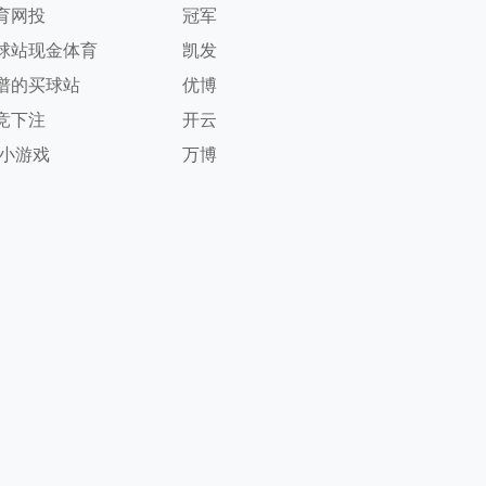
育网投
冠军
球站现金体育
凯发
谱的买球站
优博
竞下注
开云
g小游戏
万博