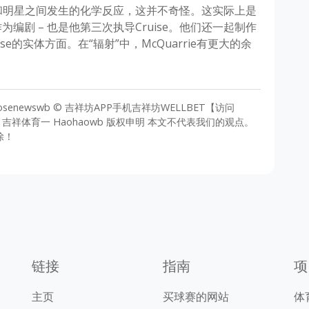
n”。考虑到他和明星之间发生的化学反应，这并不奇怪。这实际上是
– 作为编剧 – 也是他第三次执导Cruise。他们还一起制作
Cruise的实体方面。在“辐射”中，McQuarrie有更大的余
osenewswb © 吉祥坊APP手机吉祥坊WELLBET【访问
网，吉祥体育一 Haohaowb 版权申明 本文不代表我们的观点。
除！
链接
指南
项
主页
买球赛的网站
体