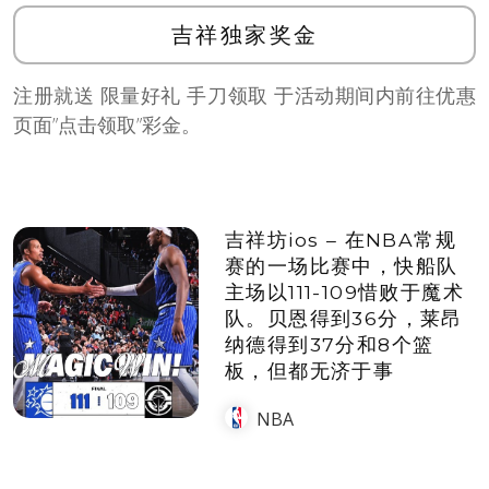
吉祥独家奖金
注册就送 限量好礼 手刀领取 于活动期间内前往优惠
页面”点击领取”彩金。
吉祥坊ios – 在NBA常规
赛的一场比赛中，快船队
主场以111-109惜败于魔术
队。贝恩得到36分，莱昂
纳德得到37分和8个篮
板，但都无济于事
NBA