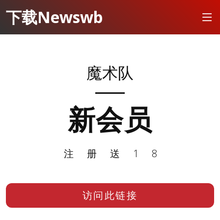
下载Newswb
魔术队
新会员
注册送18
访问此链接