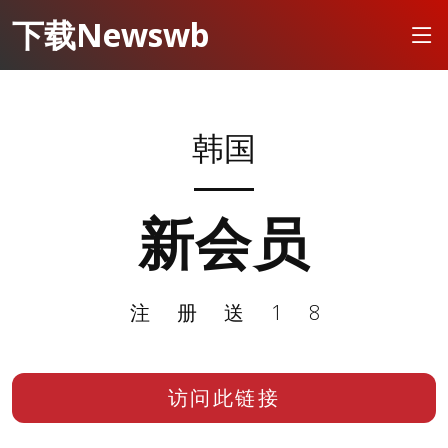
下载Newswb
韩国
新会员
注册送18
访问此链接