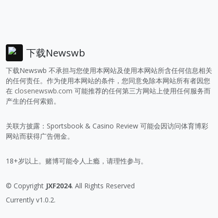
下载Newswb
下载Newswb 不承担与您使用本网站及使用本网站所含任何信息相关
的任何责任。作为使用本网站的条件，您同意免除本网站所有者因您
在
closenewswb.com
可能推荐的任何第三方网站上使用任何服务而
产生的任何索赔。
关联方披露：Sportsbook & Casino Review 可能会因访问体育博彩
网站而获得广告佣金。
18+岁以上。赌博可能令人上瘾，请理性参与。
© Copyright
JXF2024
. All Rights Reserved
Currently v1.0.2.