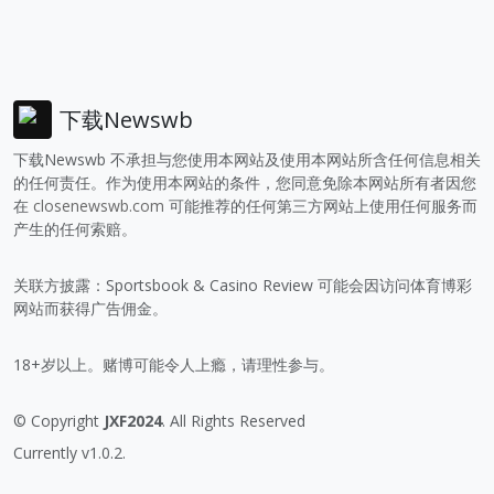
下载Newswb
下载Newswb 不承担与您使用本网站及使用本网站所含任何信息相关
的任何责任。作为使用本网站的条件，您同意免除本网站所有者因您
在
closenewswb.com
可能推荐的任何第三方网站上使用任何服务而
产生的任何索赔。
关联方披露：Sportsbook & Casino Review 可能会因访问体育博彩
网站而获得广告佣金。
18+岁以上。赌博可能令人上瘾，请理性参与。
© Copyright
JXF2024
. All Rights Reserved
Currently v1.0.2.