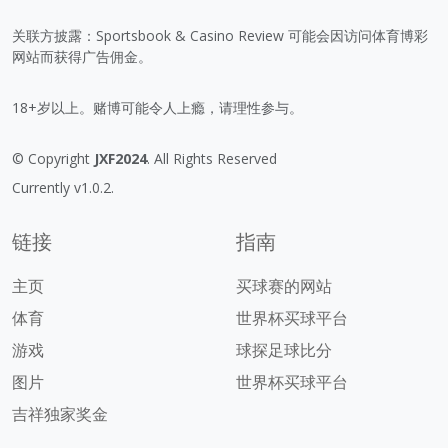
关联方披露：Sportsbook & Casino Review 可能会因访问体育博彩
网站而获得广告佣金。
18+岁以上。赌博可能令人上瘾，请理性参与。
© Copyright
JXF2024
. All Rights Reserved
Currently v1.0.2.
链接
指南
主页
买球赛的网站
体育
世界杯买球平台
游戏
球探足球比分
图片
世界杯买球平台
吉祥独家奖金