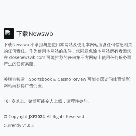
下载Newswb
下载Newswb 不承担与您使用本网站及使用本网站所含任何信息相关
的任何责任。作为使用本网站的条件，您同意免除本网站所有者因您
在
closenewswb.com
可能推荐的任何第三方网站上使用任何服务而
产生的任何索赔。
关联方披露：Sportsbook & Casino Review 可能会因访问体育博彩
网站而获得广告佣金。
18+岁以上。赌博可能令人上瘾，请理性参与。
© Copyright
JXF2024
. All Rights Reserved
Currently v1.0.2.