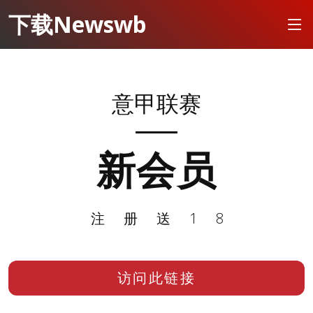
下载Newswb
意甲联赛
新会员
注册送18
访问此链接