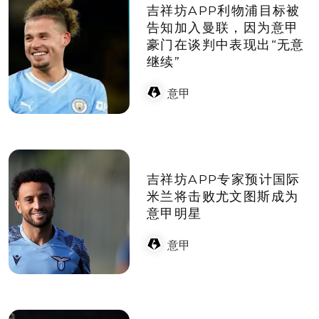
吉祥坊APP利物浦目标被
告知加入曼联，因为意甲
豪门在谈判中表现出“无意
继续”
意甲
吉祥坊APP专家预计国际
米兰将击败尤文图斯成为
意甲明星
意甲