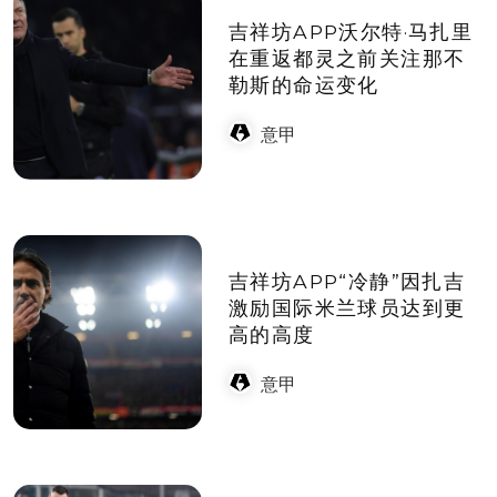
吉祥坊APP沃尔特·马扎里
在重返都灵之前关注那不
勒斯的命运变化
意甲
吉祥坊APP“冷静”因扎吉
激励国际米兰球员达到更
高的高度
意甲