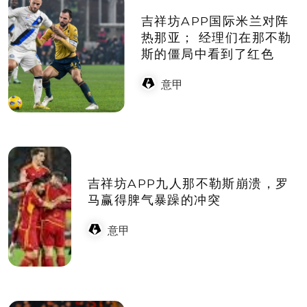
吉祥坊APP国际米兰对阵
热那亚； 经理们在那不勒
斯的僵局中看到了红色
意甲
吉祥坊APP九人那不勒斯崩溃，罗
马赢得脾气暴躁的冲突
意甲