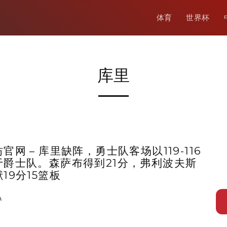
体育
世界杯
库里
官网 – 库里缺阵，勇士队客场以119-116
于爵士队。森萨布得到21分，弗利波夫斯
19分15篮板
A