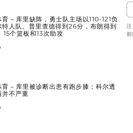
育 – 库里缺阵，勇士队主场以110-121负
注
尔特人队。普里查德得到26分，布朗得到
、15个篮板和13次助攻
前
A
体育 – 库里被诊断出患有跑步膝；科尔透
情并不严重
A