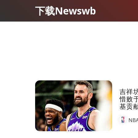
下载Newswb
吉祥坊
惜败
基贡献
NB