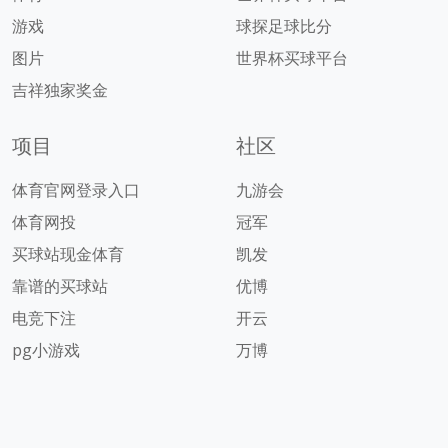
游戏
球探足球比分
图片
世界杯买球平台
吉祥独家奖金
项目
社区
体育官网登录入口
九游会
体育网投
冠军
买球站现金体育
凯发
靠谱的买球站
优博
电竞下注
开云
pg小游戏
万博