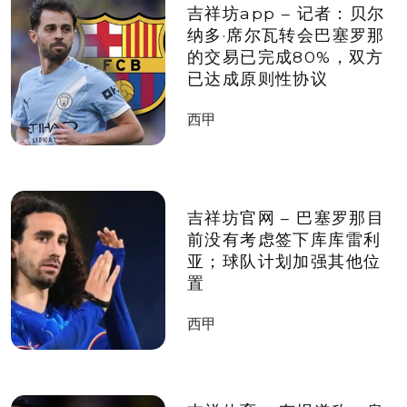
吉祥坊app – 记者：贝尔
纳多·席尔瓦转会巴塞罗那
的交易已完成80%，双方
已达成原则性协议
西甲
吉祥坊官网 – 巴塞罗那目
前没有考虑签下库库雷利
亚；球队计划加强其他位
置
西甲