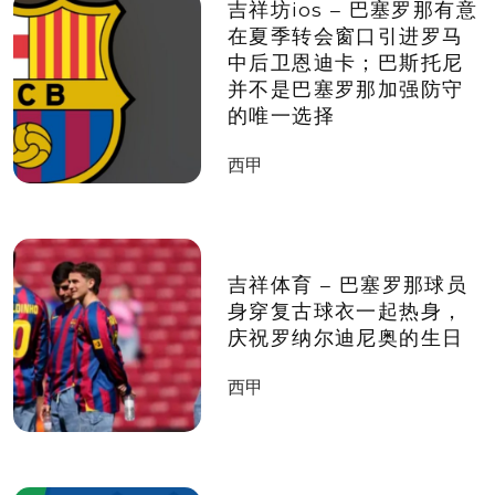
吉祥坊ios – 巴塞罗那有意
在夏季转会窗口引进罗马
中后卫恩迪卡；巴斯托尼
并不是巴塞罗那加强防守
的唯一选择
西甲
吉祥体育 – 巴塞罗那球员
身穿复古球衣一起热身，
庆祝罗纳尔迪尼奥的生日
西甲