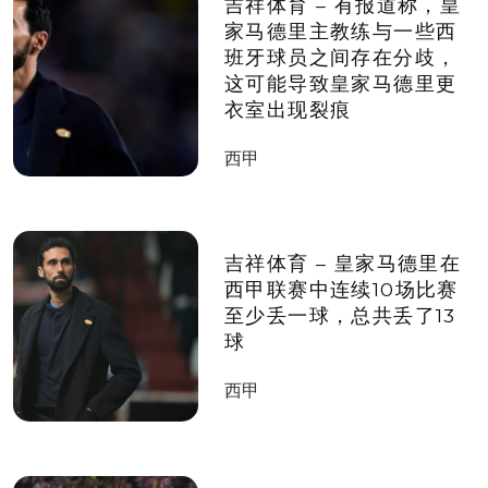
吉祥体育 – 有报道称，皇
家马德里主教练与一些西
班牙球员之间存在分歧，
这可能导致皇家马德里更
衣室出现裂痕
西甲
吉祥体育 – 皇家马德里在
西甲联赛中连续10场比赛
至少丢一球，总共丢了13
球
西甲