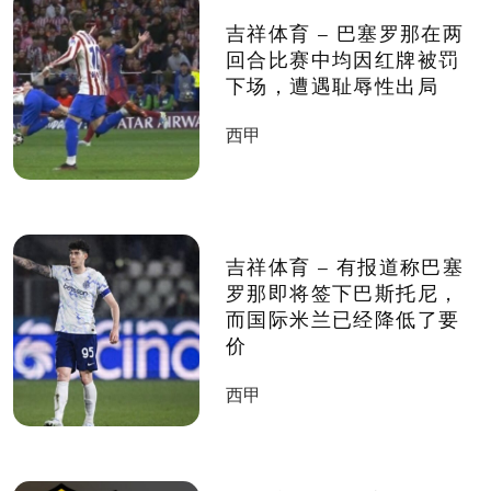
吉祥体育 – 巴塞罗那在两
回合比赛中均因红牌被罚
下场，遭遇耻辱性出局
西甲
吉祥体育 – 有报道称巴塞
罗那即将签下巴斯托尼，
而国际米兰已经降低了要
价
西甲