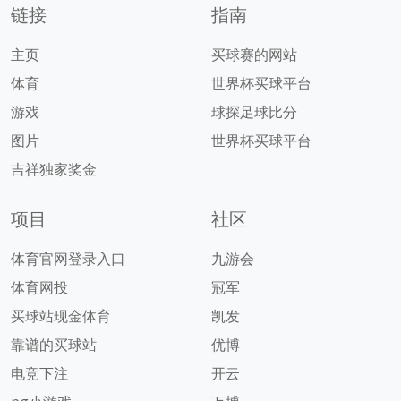
链接
指南
主页
买球赛的网站
体育
世界杯买球平台
游戏
球探足球比分
图片
世界杯买球平台
吉祥独家奖金
项目
社区
体育官网登录入口
九游会
体育网投
冠军
买球站现金体育
凯发
靠谱的买球站
优博
电竞下注
开云