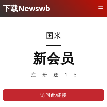
下载Newswb
国米
新会员
注册送18
访问此链接