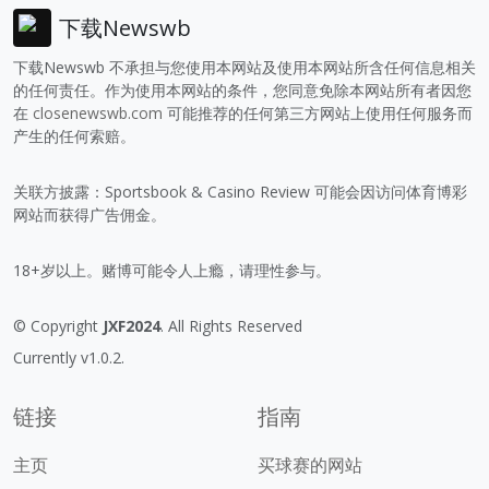
下载Newswb
下载Newswb 不承担与您使用本网站及使用本网站所含任何信息相关
的任何责任。作为使用本网站的条件，您同意免除本网站所有者因您
在
closenewswb.com
可能推荐的任何第三方网站上使用任何服务而
产生的任何索赔。
关联方披露：Sportsbook & Casino Review 可能会因访问体育博彩
网站而获得广告佣金。
18+岁以上。赌博可能令人上瘾，请理性参与。
© Copyright
JXF2024
. All Rights Reserved
Currently v1.0.2.
链接
指南
主页
买球赛的网站