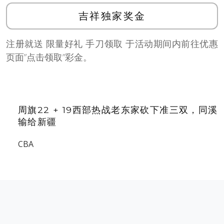
吉祥独家奖金
注册就送 限量好礼 手刀领取 于活动期间内前往优惠
页面”点击领取”彩金。
周旗22 + 19西部热战老东家砍下准三双，同溪
输给新疆
CBA