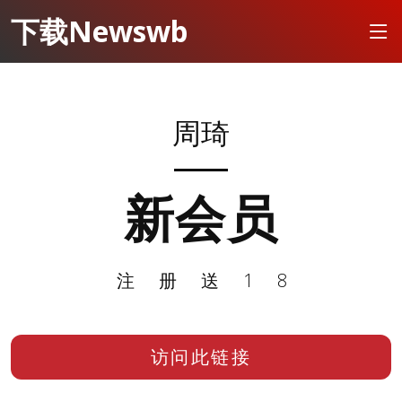
下载Newswb
周琦
新会员
注册送18
访问此链接