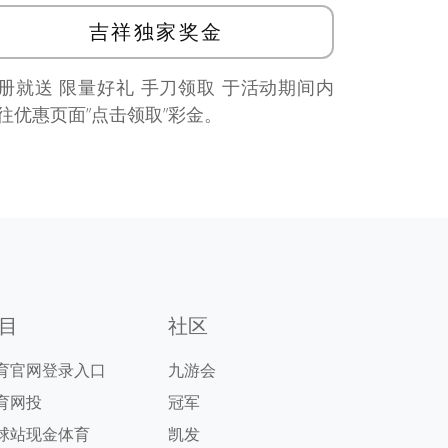
吉祥独家奖金
册就送 限量好礼 手刀领取 于活动期间内
往优惠页面”点击领取”彩金。
目
社区
育官网登录入口
九游会
育网投
冠军
球站现金体育
凯发