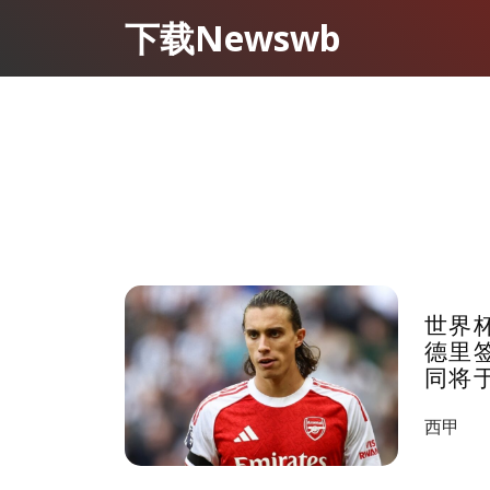
下载Newswb
世界
德里
同将于
西甲