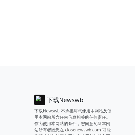
下载Newswb
下载Newswb 不承担与您使用本网站及使
用本网站所含任何信息相关的任何责任。
作为使用本网站的条件，您同意免除本网
站所有者因您在
closenewswb.com
可能