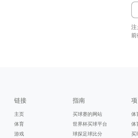
注
前
链接
指南
项
主页
买球赛的网站
体
体育
世界杯买球平台
体
游戏
球探足球比分
买