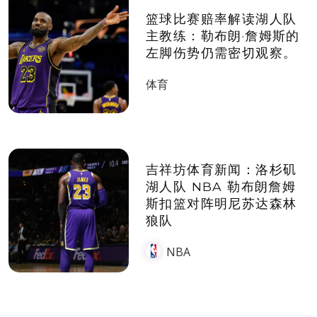
篮球比赛赔率解读湖人队
主教练：勒布朗·詹姆斯的
左脚伤势仍需密切观察。
体育
吉祥坊体育新闻：洛杉矶
湖人队 NBA 勒布朗詹姆
斯扣篮对阵明尼苏达森林
狼队
NBA