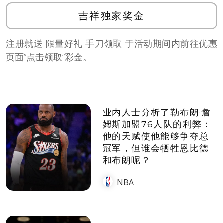
吉祥独家奖金
注册就送 限量好礼 手刀领取 于活动期间内前往优惠
页面”点击领取”彩金。
业内人士分析了勒布朗·詹
姆斯加盟76人队的利弊：
他的天赋使他能够争夺总
冠军，但谁会牺牲恩比德
和布朗呢？
NBA