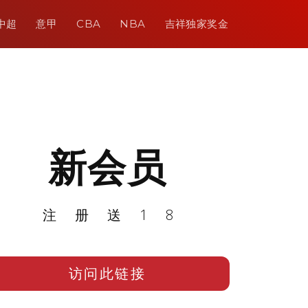
中超
意甲
CBA
NBA
吉祥独家奖金
新会员
注册送18
访问此链接