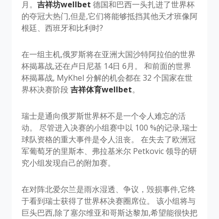
月。
吉祥坊wellbet
德国和巴西一头扎进了世界杯
的夺冠大热门,但是,它们将能够抵挡其他天才班像阿
根廷、西班牙和比利时?
在一组主机,俄罗斯将在亚洲大国沙特阿拉伯的世界
杯揭幕战,还在卢日尼基 14日 6月。 和前面的世界
杯揭幕战, MyKhel 分解的机会都在 32 个国家在世
界杯决赛阶段
吉祥体育wellbet
。
瑞士是通向俄罗斯世界杯不是一个令人难忘的活
动。 尽管进入决赛的小组赛中以 100 %的记录,瑞士
球队资格的重大事件是令人沮丧。 在失去了欧洲冠
军葡萄牙的里斯本、弗拉基米尔 Petkovic 领导的研
究小组发现自己的附加赛。
在对阵北爱尔兰是雨水湿透、争议，毁损事件,它终
于看到瑞士获得了世界杯决赛圈席位。 该小组将与
巨头巴西,除了塞尔维亚和哥斯达黎加,希望能很快把