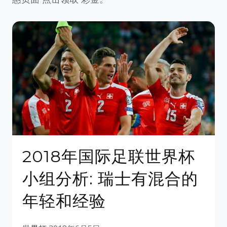
2018年国际足联世界杯
小组分析: 瑞士有混合的
年轻和经验