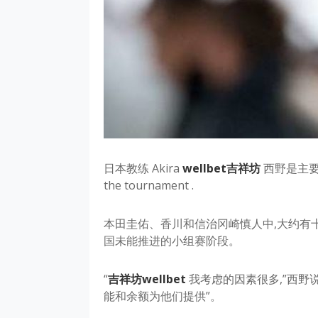
日本教练 Akira
wellbet吉祥坊
西野是主要依靠
the tournament .
本田圭佑、香川和信治冈崎慎人中,大约有十
国未能推进的小组赛阶段。
“
吉祥坊wellbet
我考虑的因素很多,”西野
能和余额为他们提供”。