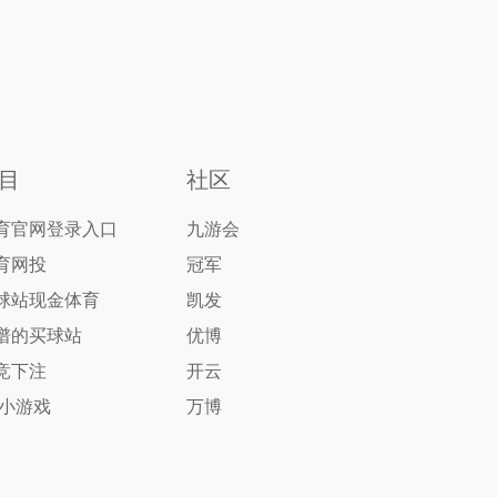
目
社区
育官网登录入口
九游会
育网投
冠军
球站现金体育
凯发
谱的买球站
优博
竞下注
开云
g小游戏
万博