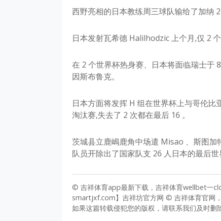
西野亮相的日本教练周三球队输给了加纳 2-
日本发射瓦希德 Halilhodzic 上个月
在 2 个世界杯热身赛、日本将面临瑞士于 8
因斯布鲁克。
日本方面将发挥 H 组在世界杯上与哥伦比亚
淘汰赛,失去了 2 次都在最后 16 。
茨城县立鹿嶋鹿角中场遣 Misao 、斯图加特
队员开除出了国家队支 26 人日本的最后
© 吉祥体育app最新下载，吉祥体育wellbet一cl
smartjxf.com】吉祥坊官方网 © 吉祥体育官
如果这篇转载侵犯您的版权，请联系我们及时删