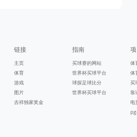
链接
指南
项
主页
买球赛的网站
体
体育
世界杯买球平台
体
游戏
球探足球比分
买
图片
世界杯买球平台
靠
吉祥独家奖金
电
p