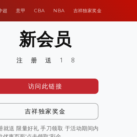
中超
意甲
CBA
NBA
吉祥独家奖金
新会员
注册送18
访问此链接
吉祥独家奖金
册就送 限量好礼 手刀领取 于活动期间内
往优惠页面”点击领取”彩金。