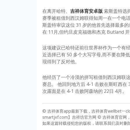
在离开哈特、
吉祥体育安卓版
索斯盖特选择
赛季被租借到西汉姆联得知周一在一个电话
斯盖特审议这位 31 岁的他首先选择最多的
在 11月,但约旦皮克福德和杰克 Butlan
这项建议已哈特还前往世界杯作为一个有
近选择已有 50 多个大写字母,而不要在
现得到了反对他。
他经历了一个冷漠的拼写租借到西汉姆联这赛
赛总。 他回到地方后 4-1 击败在斯旺西
次露面是在 4-1 击败阿森纳的 22日 4月。
© 吉祥体育app最新下载，吉祥体育wellbet一cl
smartjxf.com】吉祥坊官方网 © 吉祥体育官
如果这篇转载侵犯您的版权，请联系我们及时删