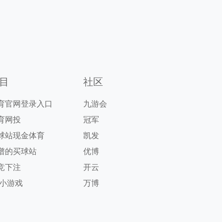
目
社区
育官网登录入口
九游会
育网投
冠军
球站现金体育
凯发
谱的买球站
优博
竞下注
开云
g小游戏
万博