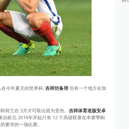
队在今年夏天的世界杯,
吉祥坊备用
但有一个地方在加
和荷兰在 3月才可取出因为受伤。
吉祥体育老版安卓
欧元 2016年开始只有 12 个高级联赛在本赛季刚
出的要求的一场比赛。