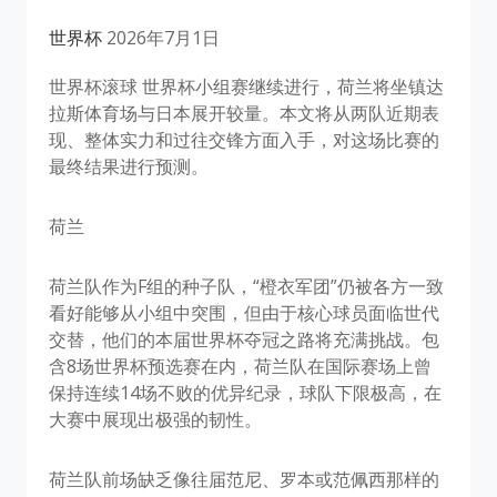
世界杯
2026年7月1日
世界杯滚球 世界杯小组赛继续进行，荷兰将坐镇达
拉斯体育场与日本展开较量。本文将从两队近期表
现、整体实力和过往交锋方面入手，对这场比赛的
最终结果进行预测。
荷兰
荷兰队作为F组的种子队，“橙衣军团”仍被各方一致
看好能够从小组中突围，但由于核心球员面临世代
交替，他们的本届世界杯夺冠之路将充满挑战。包
含8场世界杯预选赛在内，荷兰队在国际赛场上曾
保持连续14场不败的优异纪录，球队下限极高，在
大赛中展现出极强的韧性。
荷兰队前场缺乏像往届范尼、罗本或范佩西那样的