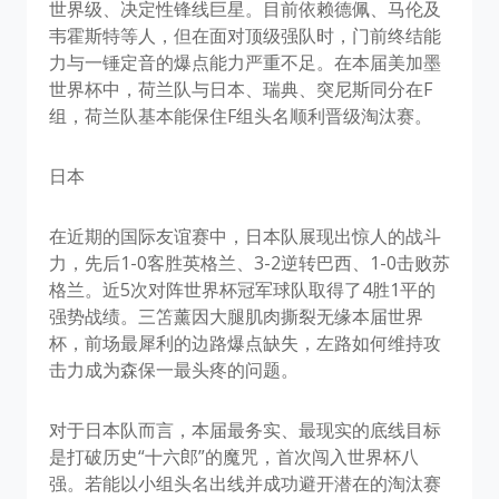
世界级、决定性锋线巨星。目前依赖德佩、马伦及
韦霍斯特等人，但在面对顶级强队时，门前终结能
力与一锤定音的爆点能力严重不足。在本届美加墨
世界杯中，荷兰队与日本、瑞典、突尼斯同分在F
组，荷兰队基本能保住F组头名顺利晋级淘汰赛。
日本
在近期的国际友谊赛中，日本队展现出惊人的战斗
力，先后1-0客胜英格兰、3-2逆转巴西、1-0击败苏
格兰。近5次对阵世界杯冠军球队取得了4胜1平的
强势战绩。三笘薰因大腿肌肉撕裂无缘本届世界
杯，前场最犀利的边路爆点缺失，左路如何维持攻
击力成为森保一最头疼的问题。
对于日本队而言，本届最务实、最现实的底线目标
是打破历史“十六郎”的魔咒，首次闯入世界杯八
强。若能以小组头名出线并成功避开潜在的淘汰赛