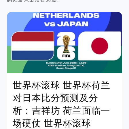
世界杯滚球 世界杯荷兰
对日本比分预测及分
析：吉祥坊 荷兰面临一
场硬仗 世界杯滚球