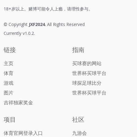
18+岁以上。赌博可能令人上瘾，请理性参与。
© Copyright
JXF2024
. All Rights Reserved
Currently v1.0.2.
链接
指南
主页
买球赛的网站
体育
世界杯买球平台
游戏
球探足球比分
图片
世界杯买球平台
吉祥独家奖金
项目
社区
体育官网登录入口
九游会