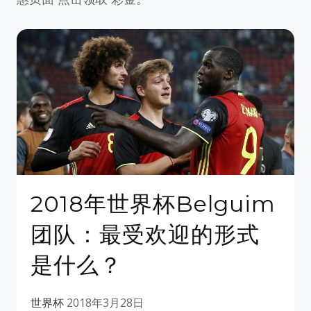
2018年世界杯Belguim
团队：最受欢迎的形式
是什么？
世界杯
2018年3月28日