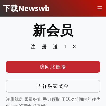
下载Newswb
新会员
注册送18
访问此链接
吉祥独家奖金
注册就送 限量好礼 手刀领取 于活动期间内前往优
惠页面”点击领取”彩金。