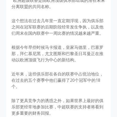
“欧洲超级联赛是由欧洲顶级俱乐部组成的潜在未来
分离联盟的共同名称。
这个想法在过去几年里一直定期浮现，因为俱乐部
之间在冠军联赛的后期阶段经常发生争执，以及他
们周末在国内联赛中一周比赛的情况越来越严重。
根据今年早些时候马卡报道，皇家马德里，巴塞罗
那，拜仁慕尼黑，尤文图斯和巴黎圣日耳曼正在推
动以欧洲顶级飞行为中心的新结构。
近年来，这些俱乐部在各自的联赛中占统治地位，
在过去的五个赛季中他们赢得了20个冠军中的18
个。
除了更具竞争力的诱惑之外，如果世界上最好的俱
乐部更经常地参加比赛，中超联赛的支持者将看到
更多重要的财务回报。