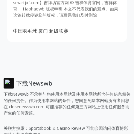
smartjxf.com】吉祥坊官方网 © 吉祥体育官网，吉祥体
育一 Haohaowb 版权申明 本文不代表我们的观点。如果
这篇转载侵犯您的版权，请联系我们及时删除！
中国羽毛球
厦门
超级联赛
下载Newswb
下载Newswb 不承担与您使用本网站及使用本网站所含任何信息相关
的任何责任。作为使用本网站的条件，您同意免除本网站所有者因您
在
closenewswb.com
可能推荐的任何第三方网站上使用任何服务而
产生的任何索赔。
关联方披露：Sportsbook & Casino Review 可能会因访问体育博彩