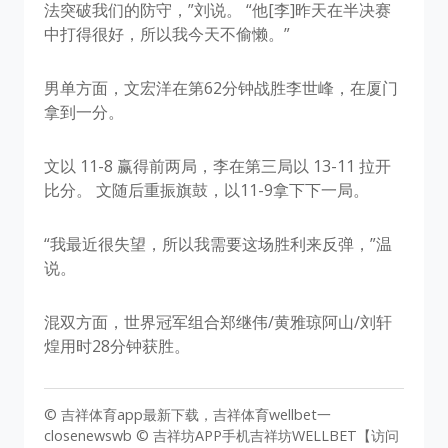
法突破我们的防守，”刘说。 “他[李]昨天在半决赛
中打得很好，所以我今天不偷懒。”
男单方面，文宏洋在第62分钟战胜李世峰，在厦门
拿到一分。
文以 11-8 赢得前两局，李在第三局以 13-11 拉开
比分。 文随后重振旗鼓，以11-9拿下下一局。
“我最近很失望，所以我需要这场胜利来反弹，”温
说。
混双方面，世界冠军组合郑继伟/黄雅琼阿山/刘轩
煌用时28分钟获胜。
© 吉祥体育app最新下载，吉祥体育wellbet一
closenewswb © 吉祥坊APP手机吉祥坊WELLBET【访问