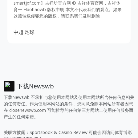
smartjxf.com】吉祥坊官方网 © 吉祥体育官网，吉祥体
育一 Haohaowb 版权申明 本文不代表我们的观点。如果
这篇转载侵犯您的版权，请联系我们及时删除！
中超
足球
下载Newswb
下载Newswb 不承担与您使用本网站及使用本网站所含任何信息相关
的任何责任。作为使用本网站的条件，您同意免除本网站所有者因您
在
closenewswb.com
可能推荐的任何第三方网站上使用任何服务而
产生的任何索赔。
关联方披露：Sportsbook & Casino Review 可能会因访问体育博彩