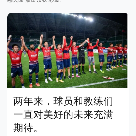
两年来，球员和教练们
一直对美好的未来充满
期待。