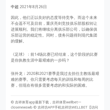
中超
2021年8月26日
因此，他们正以良好的态度等待竞争。而这个未来
不会遥不可及目前，重庆亮剑竞技俱乐部股权转让
进展顺利。我们将继续分离俱乐部公司，以确保俱
乐部运营的稳定性。同时，债务问题得到现代集团
的缓解。
《足球》：前14场比赛已经结束，这个阶段的比赛
是你执教生涯中最艰难的一步吗？
张外龙：2020和2021赛季是我过去担任主教练最艰
难的赛季。你只需要考虑每天的训练和每周的比
赛，但现在有很多需要考虑的和实际的困难。
© 吉祥体育app最新下载，吉祥体育wellbet一
closenewswb © 吉祥坊APP手机吉祥坊WELLBET【访问