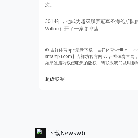
次。
2014年，他成为超级联赛冠军圣海伦斯队
Wilkin）开了一家咖啡店。
© 吉祥体育app最新下载，吉祥体育wellbet一cl
smartjxf.com】吉祥坊官方网 © 吉祥体育官
如果这篇转载侵犯您的版权，请联系我们及时删
超级联赛
下载Newswb