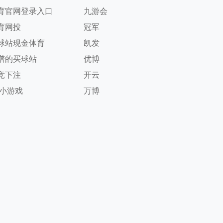
育官网登录入口
九游会
育网投
冠军
球站现金体育
凯发
谱的买球站
优博
竞下注
开云
g小游戏
万博