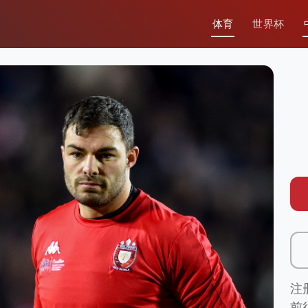
体育
世界杯
注
前