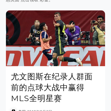
尤文图斯在纪录人群面
前的点球大战中赢得
MLS全明星赛