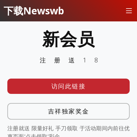
下载Newswb
新会员
注册送18
访问此链接
吉祥独家奖金
注册就送 限量好礼 手刀领取 于活动期间内前往优
惠页面”点击领取”彩金。