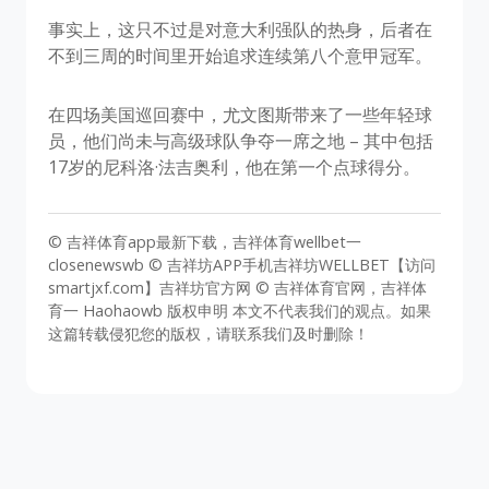
事实上，这只不过是对意大利强队的热身，后者在
不到三周的时间里开始追求连续第八个意甲冠军。
在四场美国巡回赛中，尤文图斯带来了一些年轻球
员，他们尚未与高级球队争夺一席之地 – 其中包括
17岁的尼科洛·法吉奥利，他在第一个点球得分。
© 吉祥体育app最新下载，吉祥体育wellbet一
closenewswb © 吉祥坊APP手机吉祥坊WELLBET【访问
smartjxf.com】吉祥坊官方网 © 吉祥体育官网，吉祥体
育一 Haohaowb 版权申明 本文不代表我们的观点。如果
这篇转载侵犯您的版权，请联系我们及时删除！