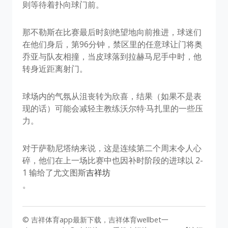
则等待着扑向球门前。
那不勒斯在比赛最后时刻绝望地向前推进，球迷们
在他们身后，第96分钟，禁区里的任意球让门将奥
乔亚与队友相撞，当皮球落到拉赫马尼手中时，他
转身近距离射门。
球场内的气氛从沮丧转为欣喜，结果（如果不是表
现的话）可能会减轻主教练沃尔特·马扎里的一些压
力。
对于萨勒尼塔纳来说，这是连续第二个周末令人心
碎，他们在上一场比赛中也因补时阶段的进球以 2-
1 输给了尤文图斯
吉祥坊
。
© 吉祥体育app最新下载，吉祥体育wellbet一