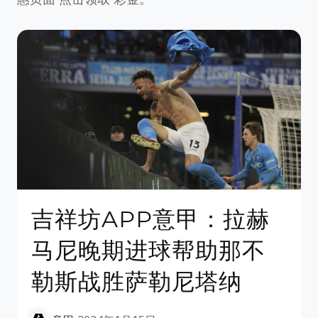
吉祥坊APP意甲：拉赫
马尼晚期进球帮助那不
勒斯战胜萨勒尼塔纳