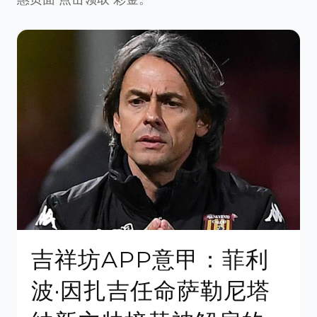
吉祥坊APP意甲：菲利
波·因扎吉任命萨勒尼塔