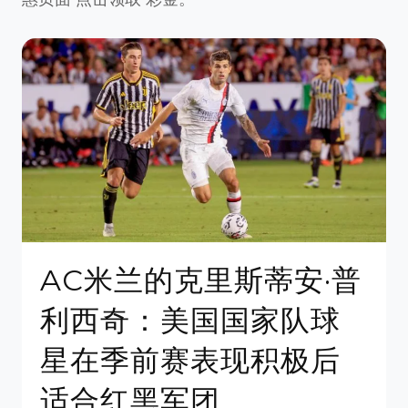
AC米兰的克里斯蒂安·普
利西奇：美国国家队球
星在季前赛表现积极后
适合红黑军团