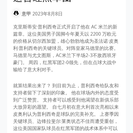
意甲
2023年8月8日
克里斯蒂安·普利西奇正式开启了他在 AC 米兰的新
篇章。这位美国男子国脚今年夏天以 2200 万欧元
的价格从切尔西加盟，雄心勃勃地成为圣法诺·皮奥
利·普利西奇的关键球员。对阵皇家马德里的比赛。
马德里与尤文图斯，AC米兰下半场2-3不敌西班牙
豪门。 周四，红黑军团2-0领先，但在点球大战中
输给了意大利对手。
就算结果出来了？ 到目前为止，普利西奇给队友和
支持者留下了深刻的印象。 他在球场内外的态度受
到广泛赞赏。 支持者可以感受到他渴望在新俱乐部
大放异彩的愿望。 自七月初在意大利首次亮相以来
皮奥利认为普利西奇是球队的完美补充。 上赛季因
关键球员、边锋拉斐尔·莱奥状态不佳而遭受重创，
这位美国国家队球员在红黑军团的战术体系中可以