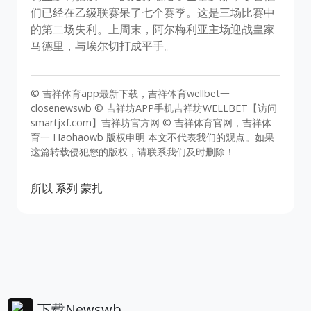
们已经在乙级联赛呆了七个赛季。这是三场比赛中
的第二场失利。上周末，阿尔梅利亚主场迎战皇家
马德里，与埃尔切打成平手。
© 吉祥体育app最新下载，吉祥体育wellbet一
closenewswb © 吉祥坊APP手机吉祥坊WELLBET【访问
smartjxf.com】吉祥坊官方网 © 吉祥体育官网，吉祥体
育一 Haohaowb 版权申明 本文不代表我们的观点。如果
这篇转载侵犯您的版权，请联系我们及时删除！
所以
系列
蒙扎
下载Newswb