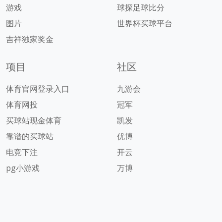
游戏
球探足球比分
图片
世界杯买球平台
吉祥独家奖金
项目
社区
体育官网登录入口
九游会
体育网投
冠军
买球站现金体育
凯发
靠谱的买球站
优博
电竞下注
开云
pg小游戏
万博