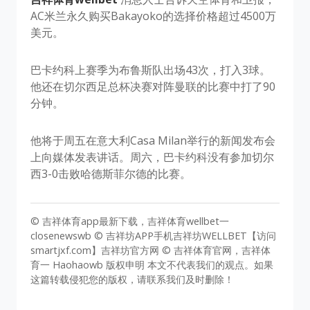
AC米兰永久购买Bakayoko的选择价格超过4500万
美元。
巴卡约科上赛季为布鲁斯队出场43次，打入3球。
他还在切尔西足总杯决赛对阵曼联的比赛中打了90
分钟。
他将于周五在意大利Casa Milan举行的新闻发布会
上向媒体发表讲话。周六，巴卡约科没有参加切尔
西3-0击败哈德斯菲尔德的比赛。
© 吉祥体育app最新下载，吉祥体育wellbet一
closenewswb © 吉祥坊APP手机吉祥坊WELLBET【访问
smartjxf.com】吉祥坊官方网 © 吉祥体育官网，吉祥体
育一 Haohaowb 版权申明 本文不代表我们的观点。如果
这篇转载侵犯您的版权，请联系我们及时删除！