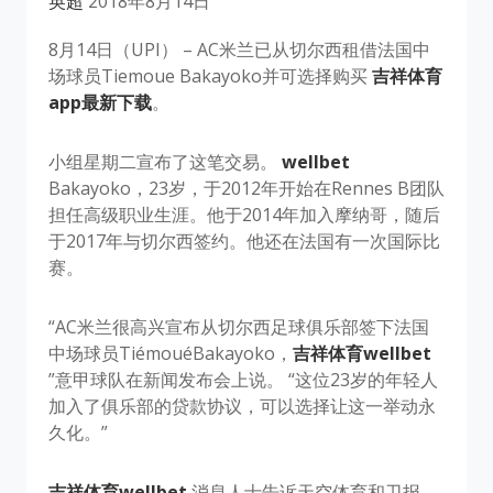
英超
2018年8月14日
8月14日（UPI） – AC米兰已从切尔西租借法国中
场球员Tiemoue Bakayoko并可选择购买
吉祥体育
app最新下载
。
小组星期二宣布了这笔交易。
wellbet
Bakayoko，23岁，于2012年开始在Rennes B团队
担任高级职业生涯。他于2014年加入摩纳哥，随后
于2017年与切尔西签约。他还在法国有一次国际比
赛。
“AC米兰很高兴宣布从切尔西足球俱乐部签下法国
中场球员TiémouéBakayoko，
吉祥体育wellbet
”意甲球队在新闻发布会上说。 “这位23岁的年轻人
加入了俱乐部的贷款协议，可以选择让这一举动永
久化。”
吉祥体育wellbet
消息人士告诉天空体育和卫报，