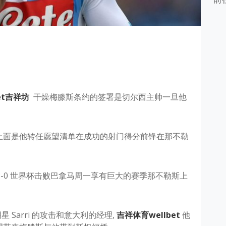
bet吉祥坊
干燥梅滕斯条约的签署是切尔西主帅一旦他
上面是他转任愿望清单在成功的射门得分前锋在那不勒
3-0 世界杯击败巴拿马周一享有巨大的赛季那不勒斯上
出的明星 Sarri 的攻击和意大利的经理,
吉祥体育wellbet
他