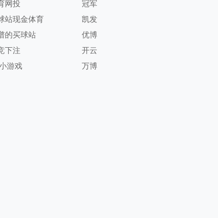
育网投
冠军
球站现金体育
凯发
谱的买球站
优博
竞下注
开云
g小游戏
万博