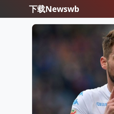
下载Newswb