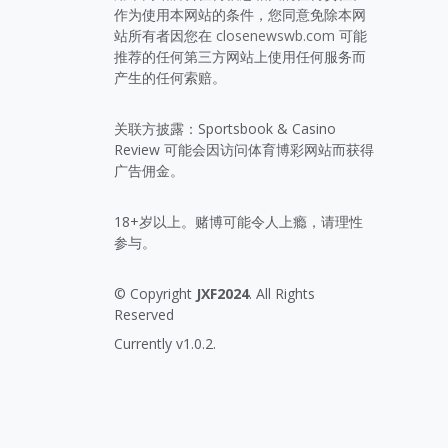
作为使用本网站的条件，您同意免除本网
站所有者因您在
closenewswb.com
可能
推荐的任何第三方网站上使用任何服务而
产生的任何索赔。
关联方披露：Sportsbook & Casino
Review 可能会因访问体育博彩网站而获得
广告佣金。
18+岁以上。赌博可能令人上瘾，请理性
参与。
© Copyright
JXF2024
. All Rights
Reserved
Currently v1.0.2.