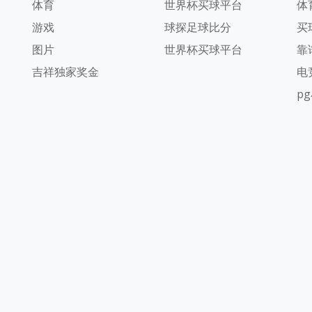
体育
世界杯买球平台
体
游戏
球探足球比分
买
图片
世界杯买球平台
靠
吉祥独家奖金
电
p