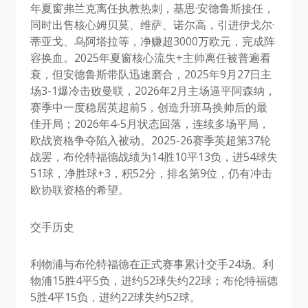
年夏窗弗兰克离任执教热刺，基思·安德鲁斯接任，
同时出售核心姆贝莫、维萨、诺尔高，引进伊戈尔·
蒂亚戈、乌阿塔拉等，净赚超3000万欧元，完成阵
容换血。2025年夏窗核心流失+主帅离任被普遍看
衰，但安德鲁斯带队迅速磨合，2025年9月27日主
场3-1爆冷击败曼联，2026年2月主场逼平阿森纳，
赛季中一度稳居英超前5，创造升班马换帅后的最
佳开局；2026年4-5月状态回落，连续多场平局，
欧战资格争夺陷入被动。2025-26赛季英超第37轮
战罢，布伦特福德战绩为14胜10平13负，进54球失
51球，净胜球+3，积52分，排名第9位，仍有冲击
欧协联资格的希望。
交手历史
利物浦与布伦特福德在正式赛事累计交手24场。利
物浦15胜4平5负，进约52球失约22球；布伦特福德
5胜4平15负，进约22球失约52球。