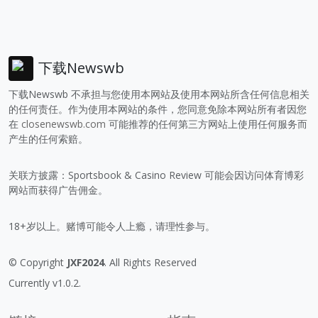
下载Newswb
下载Newswb 不承担与您使用本网站及使用本网站所含任何信息相关
的任何责任。作为使用本网站的条件，您同意免除本网站所有者因您
在
closenewswb.com
可能推荐的任何第三方网站上使用任何服务而
产生的任何索赔。
关联方披露：Sportsbook & Casino Review 可能会因访问体育博彩
网站而获得广告佣金。
18+岁以上。赌博可能令人上瘾，请理性参与。
© Copyright
JXF2024
. All Rights Reserved
Currently v1.0.2.