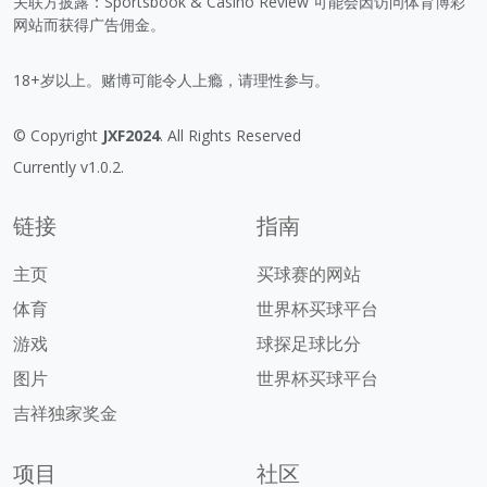
关联方披露：Sportsbook & Casino Review 可能会因访问体育博彩
网站而获得广告佣金。
18+岁以上。赌博可能令人上瘾，请理性参与。
© Copyright
JXF2024
. All Rights Reserved
Currently v1.0.2.
链接
指南
主页
买球赛的网站
体育
世界杯买球平台
游戏
球探足球比分
图片
世界杯买球平台
吉祥独家奖金
项目
社区