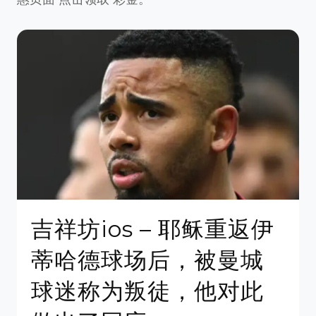
吉祥坊ios – 耶稣重返伊
蒂哈德球场后，被曼城
球迷称为叛徒，他对此