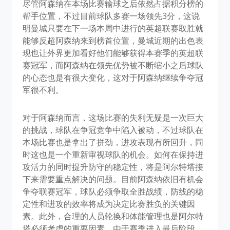
尽管阿森纳在本场比赛输球之后依然占据积分榜的
帮手位置，不过目前球队多赛一场领先3分，这说
明曼城只要在下一场本周中进行的英超联赛取胜就
能够反超阿森纳来到榜首位置，曼城近期的出色表
现也让外界更加看好他们能够获得本赛季的英超联
赛冠军，而阿森纳在领先优势被不断缩小之后球队
的心态也是有很大变化，这对于阿森纳继续争夺冠
军很不利。
对于阿森纳而言，这场比赛的失利无疑是一次巨大
的挑战，球队在争冠竞争中陷入被动，不过球队在
本场比赛也是拿出了拼劲，进攻表现有所回升，同
时这也是一个重新审视球队的机会。如何在保持进
攻活力的同时提升防守的稳定性，将是阿尔特塔接
下来需要重点解决的问题。目前阿森纳依旧有机会
争夺联赛冠军，球队必须争取全胜战绩，防线的稳
定性和进攻的效率将成为决定比赛胜负的关键因
素。此外，合理的人员轮换和体能管理也是阿尔特
塔必须考虑的重要因素。由于赛季进入最后阶段，