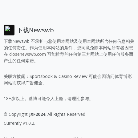
下载Newswb
下载Newswb 不承担与您使用本网站及使用本网站所含任何信息相关
的任何责任。作为使用本网站的条件，您同意免除本网站所有者因您
在
closenewswb.com
可能推荐的任何第三方网站上使用任何服务而
产生的任何索赔。
关联方披露：Sportsbook & Casino Review 可能会因访问体育博彩
网站而获得广告佣金。
18+岁以上。赌博可能令人上瘾，请理性参与。
© Copyright
JXF2024
. All Rights Reserved
Currently v1.0.2.