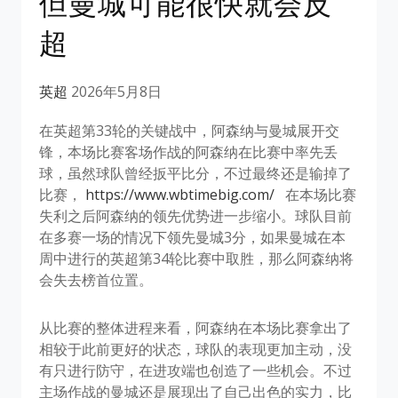
但曼城可能很快就会反
超
英超
2026年5月8日
在英超第33轮的关键战中，阿森纳与曼城展开交
锋，本场比赛客场作战的阿森纳在比赛中率先丢
球，虽然球队曾经扳平比分，不过最终还是输掉了
比赛，
https://www.wbtimebig.com/
在本场比赛
失利之后阿森纳的领先优势进一步缩小。球队目前
在多赛一场的情况下领先曼城3分，如果曼城在本
周中进行的英超第34轮比赛中取胜，那么阿森纳将
会失去榜首位置。
从比赛的整体进程来看，阿森纳在本场比赛拿出了
相较于此前更好的状态，球队的表现更加主动，没
有只进行防守，在进攻端也创造了一些机会。不过
主场作战的曼城还是展现出了自己出色的实力，比