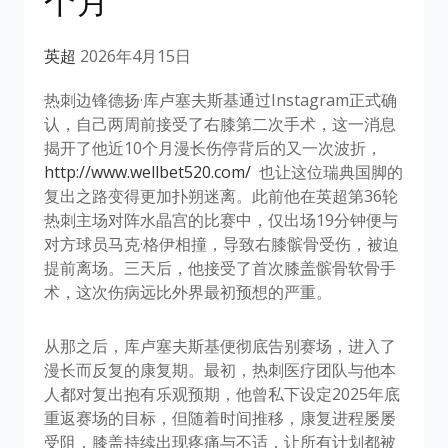
个月
英超
2026年4月15日
热刺边锋德扬·库卢塞夫斯基通过Instagram正式确
认，自己两周前接受了右膝第二次手术，这一消息
揭开了他近10个月漫长伤停背后的又一次波折，
http://www.wellbet520.com/
也让这位瑞典国脚的
复出之路变得更加扑朔迷离。此前他在英超第36轮
热刺主场对阵水晶宫的比赛中，仅出场19分钟便与
对方球员马克·格伊相撞，导致右膝髌骨受伤，被迫
提前离场。三天后，他接受了首次膝盖髌骨软骨手
术，这次伤病远比外界最初预想的严重。
从那之后，库卢塞夫斯基便彻底告别赛场，进入了
漫长而反复的康复期。最初，热刺医疗团队与他本
人都对复出抱有乐观预期，他曾私下设定2025年底
重返赛场的目标，但随着时间推移，康复进程屡屡
受阻，膝盖持续出现疼痛与不适，让所有计划都被