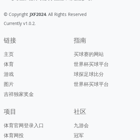
© Copyright
JXF2024
. All Rights Reserved
Currently v1.0.2.
链接
指南
主页
买球赛的网站
体育
世界杯买球平台
游戏
球探足球比分
图片
世界杯买球平台
吉祥独家奖金
项目
社区
体育官网登录入口
九游会
体育网投
冠军