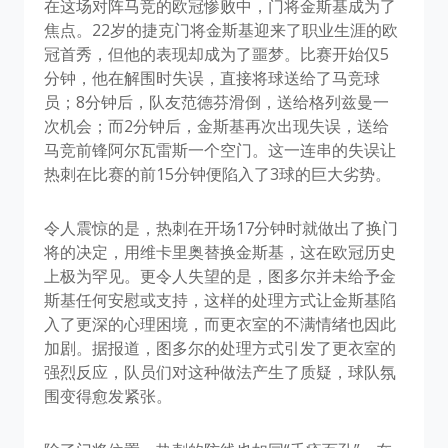
在这场对阵马竞的欧冠惨败中，门将金斯基成为了
焦点。22岁的捷克门将金斯基迎来了职业生涯的欧
冠首秀，但他的表现却成为了噩梦。比赛开始仅5
分钟，他在解围时失误，直接将球送给了马竞球
员；8分钟后，队友范德芬滑倒，送给格列兹曼一
次机会；而2分钟后，金斯基再次出现失误，送给
马竞前锋阿尔瓦雷斯一个空门。这一连串的失误让
热刺在比赛的前15分钟便陷入了3球的巨大劣势。
令人震惊的是，热刺在开场17分钟时就做出了换门
将的决定，用维卡里奥替换金斯基，这在欧冠历史
上极为罕见。更令人失望的是，图多尔并未给予金
斯基任何安慰或支持，这样的处理方式让金斯基陷
入了更深的心理困境，而更衣室的不满情绪也因此
加剧。据报道，图多尔的处理方式引发了更衣室的
强烈反应，队员们对这种做法产生了质疑，球队氛
围变得愈发紧张。