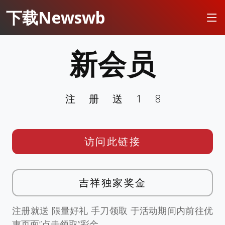
下载Newswb
新会员
注册送18
访问此链接
吉祥独家奖金
注册就送 限量好礼 手刀领取 于活动期间内前往优
惠页面”点击领取”彩金。