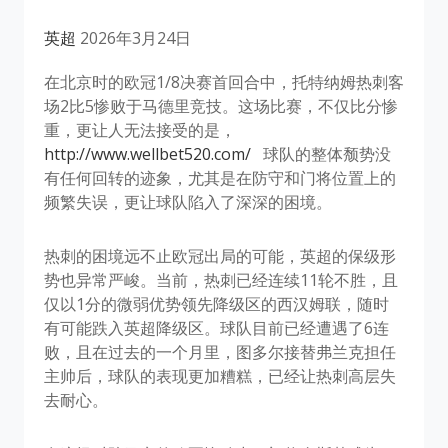
英超
2026年3月24日
在北京时的欧冠1/8决赛首回合中，托特纳姆热刺客
场2比5惨败于马德里竞技。这场比赛，不仅比分惨
重，更让人无法接受的是，
http://www.wellbet520.com/
球队的整体颓势没
有任何回转的迹象，尤其是在防守和门将位置上的
频繁失误，更让球队陷入了深深的困境。
热刺的困境远不止欧冠出局的可能，英超的保级形
势也异常严峻。当前，热刺已经连续11轮不胜，且
仅以1分的微弱优势领先降级区的西汉姆联，随时
有可能跌入英超降级区。球队目前已经遭遇了6连
败，且在过去的一个月里，图多尔接替弗兰克担任
主帅后，球队的表现更加糟糕，已经让热刺高层失
去耐心。