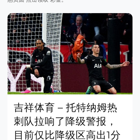
吉祥体育 – 托特纳姆热
刺队拉响了降级警报，
目前仅比降级区高出1分