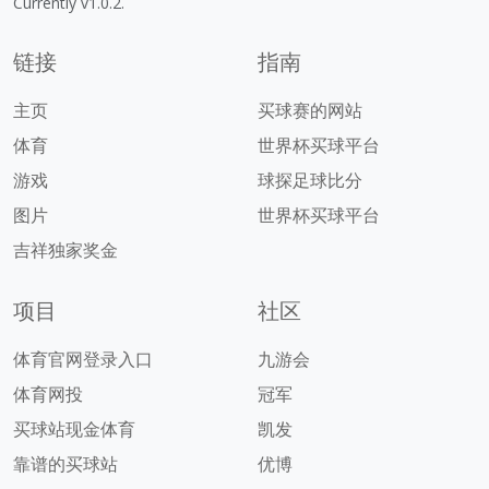
Currently v1.0.2.
链接
指南
主页
买球赛的网站
体育
世界杯买球平台
游戏
球探足球比分
图片
世界杯买球平台
吉祥独家奖金
项目
社区
体育官网登录入口
九游会
体育网投
冠军
买球站现金体育
凯发
靠谱的买球站
优博