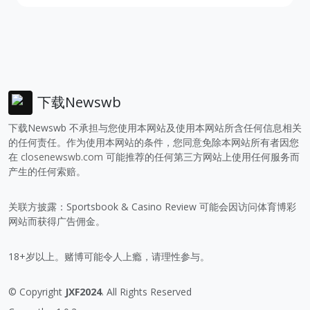
下载Newswb
下载Newswb 不承担与您使用本网站及使用本网站所含任何信息相关
的任何责任。作为使用本网站的条件，您同意免除本网站所有者因您
在
closenewswb.com
可能推荐的任何第三方网站上使用任何服务而
产生的任何索赔。
关联方披露：Sportsbook & Casino Review 可能会因访问体育博彩
网站而获得广告佣金。
18+岁以上。赌博可能令人上瘾，请理性参与。
© Copyright
JXF2024
. All Rights Reserved